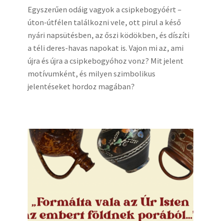
Egyszerűen odáig vagyok a csipkebogyóért –
úton-útfélen találkozni vele, ott pirul a késő
nyári napsütésben, az őszi ködökben, és díszíti
a téli deres-havas napokat is. Vajon mi az, ami
újra és újra a csipkebogyóhoz vonz? Mit jelent
motívumként, és milyen szimbolikus
jelentéseket hordoz magában?