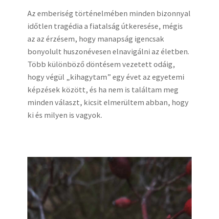
Az emberiség történelmében minden bizonnyal
időtlen tragédia a fiatalság útkeresése, mégis
az az érzésem, hogy manapság igencsak
bonyolult huszonévesen elnavigálni az életben.
Több különböző döntésem vezetett odáig,
hogy végül „kihagytam” egy évet az egyetemi
képzések között, és ha nem is találtam meg
minden választ, kicsit elmerültem abban, hogy
ki és milyen is vagyok.