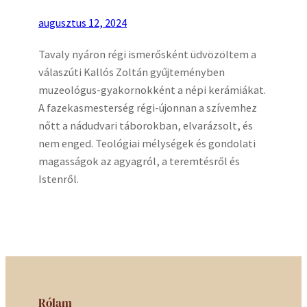
augusztus 12, 2024
Tavaly nyáron régi ismerősként üdvözöltem a
válaszúti Kallós Zoltán gyűjteményben
muzeológus-gyakornokként a népi kerámiákat.
A fazekasmesterség régi-újonnan a szívemhez
nőtt a nádudvari táborokban, elvarázsolt, és
nem enged. Teológiai mélységek és gondolati
magasságok az agyagról, a teremtésről és
Istenről.
Rólam