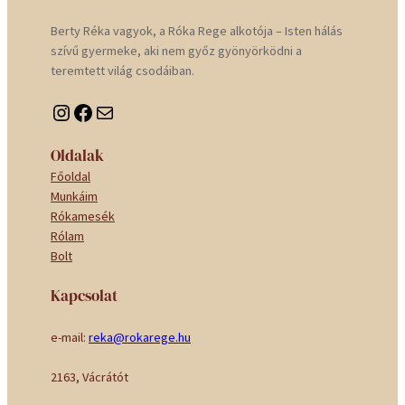
Berty Réka vagyok, a Róka Rege alkotója – Isten hálás
szívű gyermeke, aki nem győz gyönyörködni a
teremtett világ csodáiban.
Instagram
Facebook
Mail
Oldalak
Főoldal
Munkáim
Rókamesék
Rólam
Bolt
Kapcsolat
e-mail:
reka@rokarege.hu
2163, Vácrátót