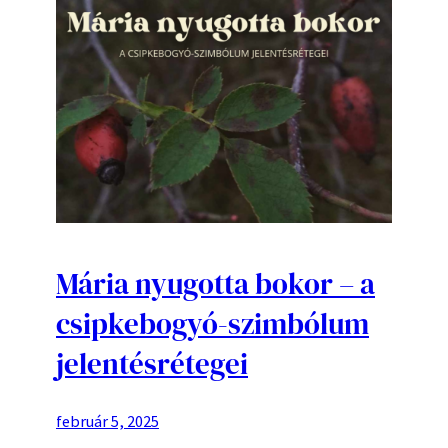
Mária nyugotta bokor – a
csipkebogyó-szimbólum
jelentésrétegei
február 5, 2025