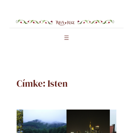
Ugrás
a
tartalomhoz
Címke:
Isten