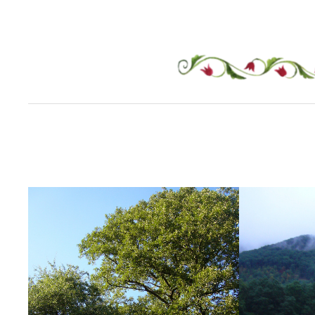
Ugrás
a
tartalomhoz