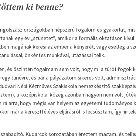
töttem ki benne?
angolszász országokban népszerű fogalom és gyakorlat, misze
anak egy év „szünetet”, amikor a formális oktatáson kívül 
ben magának keresi az ember a kenyerét, vagy esetleg a szüle
anulással, önkéntes munkával, utazással telik.
n, és őszintén fogalmam sem volt, hogy mi a túrót fogok ke
egy tanévre, és bár a pályázatom sikeres volt, adminisztrác
dudvari Népi Kézműves Szakiskola nemezkészítő szakképzés
reztem), a középiskolai közeg azonban nagyon nem volt jóték
ttem rá arra, hogy mégis van helyem az egyetemi tudományos
r már a keresztféléves eljárásról is lecsúsztam, így hirtel
 felszabadító. Kudarcok sorozatában éreztem magam, és tel