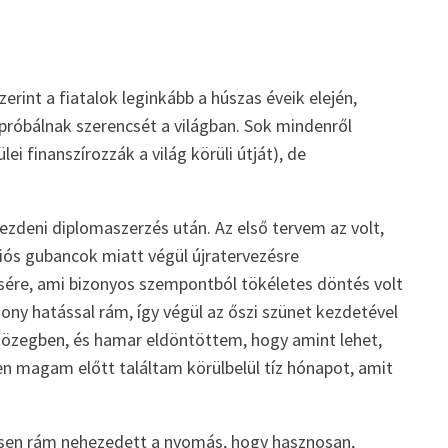
rint a fiatalok leginkább a húszas éveik elején,
próbálnak szerencsét a világban. Sok mindenről
i finanszírozzák a világ körüli útját), de
zdeni diplomaszerzés után. Az első tervem az volt,
iós gubancok miatt végül újratervezésre
ére, ami bizonyos szempontból tökéletes döntés volt
ony hatással rám, így végül az őszi szünet kezdetével
 közegben, és hamar eldöntöttem, hogy amint lehet,
en magam előtt találtam körülbelül tíz hónapot, amit
jesen rám nehezedett a nyomás, hogy hasznosan,