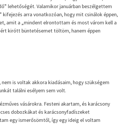
didő” lehetőségét. Valamikor januárban beszélgettem
” kifejezés arra vonatkozóan, hogy mit csinálok éppen,
get, amit a „mindent elrontottam és most várom kell a
mért kirótt büntetésemet töltöm, hanem éppen
l, nem is voltak akkora kiadásaim, hogy szükségem
nkát találni esélyem sem volt.
kézműves vásárokra. Festeni akartam, és karácsony
kincses dobozkákat és karácsonyfadíszeket
tam egy ismerősömtől, így egy ideig el voltam