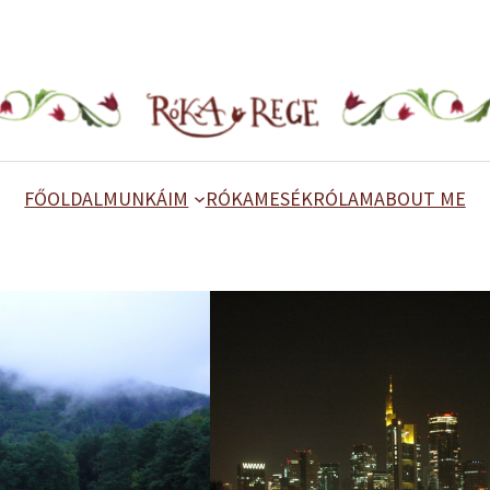
FŐOLDAL
MUNKÁIM
RÓKAMESÉK
RÓLAM
ABOUT ME