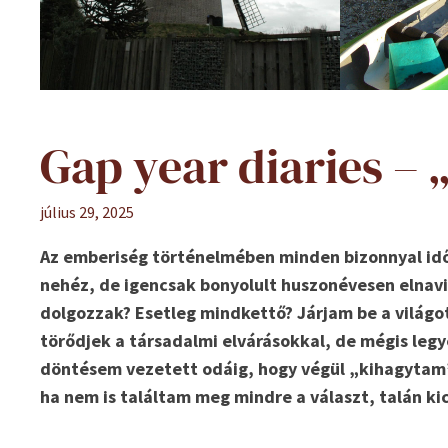
Gap year diaries –
július 29, 2025
Az emberiség történelmében minden bizonnyal időt
nehéz, de igencsak bonyolult huszonévesen elnavi
dolgozzak? Esetleg mindkettő? Járjam be a világot
törődjek a társadalmi elvárásokkal, de mégis legy
döntésem vezetett odáig, hogy végül „kihagytam” 
ha nem is találtam meg mindre a választ, talán kic