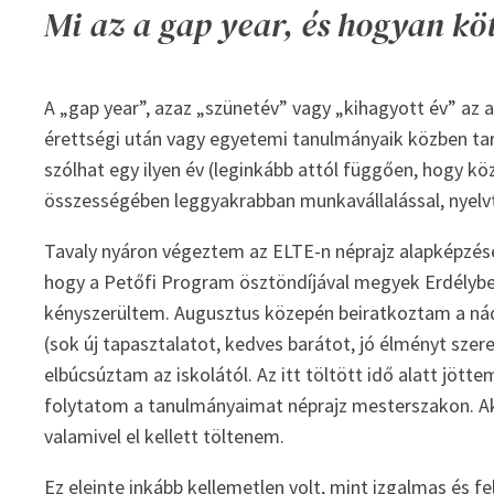
Mi az a gap year, és hogyan kö
A „gap year”, azaz „szünetév” vagy „kihagyott év” az 
érettségi után vagy egyetemi tanulmányaik közben tart
szólhat egy ilyen év (leginkább attól függően, hogy köz
összességében leggyakrabban munkavállalással, nyelvt
Tavaly nyáron végeztem az ELTE-n néprajz alapképzése
hogy a Petőfi Program ösztöndíjával megyek Erdélybe 
kényszerültem. Augusztus közepén beiratkoztam a ná
(sok új tapasztalatot, kedves barátot, jó élményt sze
elbúcsúztam az iskolától. Az itt töltött idő alatt jö
folytatom a tanulmányaimat néprajz mesterszakon. Akko
valamivel el kellett töltenem.
Ez eleinte inkább kellemetlen volt, mint izgalmas és