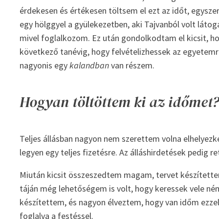
érdekesen és értékesen töltsem el ezt az időt, egysze
egy hölggyel a gyülekezetben, aki Tajvanból volt láto
mivel foglalkozom. Ez után gondolkodtam el kicsit, h
következő tanévig, hogy felvételizhessek az egyete
nagyonis egy
kalandban
van részem.
Hogyan töltöttem ki az időmet
Teljes állásban nagyon nem szerettem volna elhelyezk
legyen egy teljes fizetésre. Az álláshirdetések pedig
Miután kicsit összeszedtem magam, tervet készítette
táján még lehetőségem is volt, hogy keressek vele né
készítettem, és nagyon élveztem, hogy van időm ezzel
foglalva a festéssel.