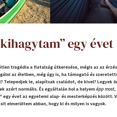
 „kihagytam” egy évet
len tragédia a fiatalság útkeresése, mégis az az érz
gálni az életben, még úgy is, ha támogató és szeretett
? Telepedjek le, alapítsak családot, de kivel? Legyek ö
ek azért normális. És egyáltalán hol a helyem
épp most
,
egy évet az egyetemi alap- és mesterképzés között. Vo
sit elmerültem abban, hogy ki és milyen is vagyok.