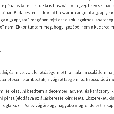
rre pénzt is keressek de ki is használjam a „végtelen szaba
gatóban Budapesten, akkor jött a számra angolul a „gap year
ogy a „gap year” magában rejti azt a sok izgalmas lehetősé
mre” nem. Ekkor tudtam meg, hogy igazából nem a kudarcai
?
edni, és mivel volt lehetőségem otthon lakni a családomma
 rettenetesen lelomboztak, a végzettségemhez kapcsolódó mu
m, és készülni kezdtem a decemberi adventi és karácsonyi 
mi pénzt (elodázva az álláskeresés kérdését). Ékszereket, 
 foglalkozni. Az év végére egy nagyobb megrendelést is kap