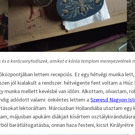
és a karácsonyfadíszek, amiket a kórósi templom mennyezetének m
tóközpontjában lettem recepciós. Ez egy hétvégi munka lett,
zen jól kialakult a rendszer: hétvégente fent voltam a Hiú
agy munka mellett kevésbé van időm. Alkottam, olvastam, r
indig adódott valami: önkéntes lettem a
Szeresd Nagyon Ist
rdításokat lektoráltam. Márciusban Hollandiába utaztam egy
tam, májusban apukám diákjait kísértem osztálykirándulásra
orból barátlátogatásba, onnan haza festeni, kicsit Királyrét