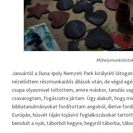
Műhelymunkálatok 
Januártól a Duna-Ipoly Nemzeti Park királyréti látoga
nézelődtem részmunkaidős állások után, de végül egés
csupa olyasmivel töltöttem, amire máskor, tanulás v
csavarogtam, fogászatra jártam. Úgy alakult, hogy m
bibliatanulmányokat fordítottam angolról, illetve fo
Európán, húsvét táján tojásíró foglalkozásokat tartot
beindult a nyár, táborból hegyre, hegyről táborba, táb