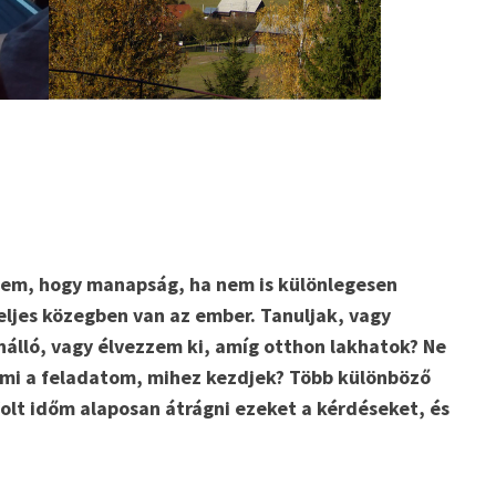
ésem, hogy manapság, ha nem is különlegesen
eljes közegben van az ember. Tanuljak, vagy
nálló, vagy élvezzem ki, amíg otthon lakhatok? Ne
 mi a feladatom, mihez kezdjek? Több különböző
lt időm alaposan átrágni ezeket a kérdéseket, és