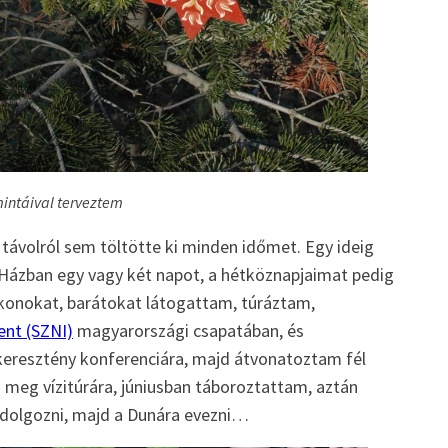
intáival terveztem
 távolról sem töltötte ki minden időmet. Egy ideig
z Házban egy vagy két napot, a hétköznapjaimat pedig
okonokat, barátokat látogattam, túráztam,
ent (SZNI)
magyarországi csapatában, és
 keresztény konferenciára, majd átvonatoztam fél
 meg vízitúrára, júniusban táboroztattam, aztán
re dolgozni, majd a Dunára evezni…