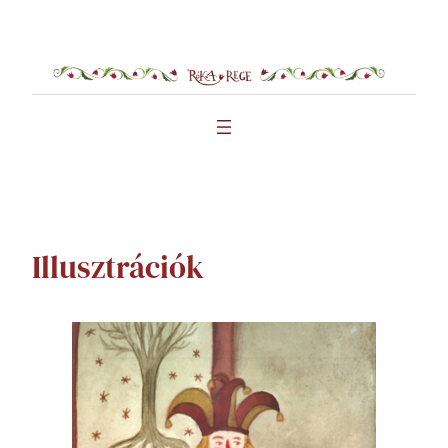
Ugrás
a
tartalomhoz
Illusztrációk