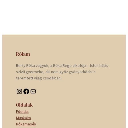
Rólam
Berty Réka vagyok, a Róka Rege alkotója – Isten hálás
szívű gyermeke, aki nem győz gyönyörködni a
teremtett világ csodáiban.
Instagram
Facebook
Mail
Oldalak
Főoldal
Munkáim
Rókamesék