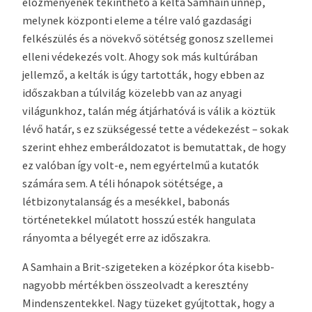
előzményének tekinthető a kelta Samhain ünnep,
melynek központi eleme a télre való gazdasági
felkészülés és a növekvő sötétség gonosz szellemei
elleni védekezés volt. Ahogy sok más kultúrában
jellemző, a kelták is úgy tartották, hogy ebben az
időszakban a túlvilág közelebb van az anyagi
világunkhoz, talán még átjárhatóvá is válik a köztük
lévő határ, s ez szükségessé tette a védekezést – sokak
szerint ehhez emberáldozatot is bemutattak, de hogy
ez valóban így volt-e, nem egyértelmű a kutatók
számára sem. A téli hónapok sötétsége, a
létbizonytalanság és a mesékkel, babonás
történetekkel múlatott hosszú esték hangulata
rányomta a bélyegét erre az időszakra.
A Samhain a Brit-szigeteken a középkor óta kisebb-
nagyobb mértékben összeolvadt a keresztény
Mindenszentekkel. Nagy tüzeket gyújtottak, hogy a