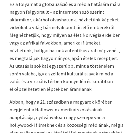
Ez a folyamat a globalizáció és a média hatására mára
nagyon felgyorsult – az interneten szó szerint
akármikor, akárhol olvashatunk, nézhetünk képeket,
videókat a világ bármelyik pontján élő emberekről.
Megnézhetjük, hogy milyen az élet Norvégia erdeiben
vagy az afrikai falvakban, amerikai filmeket
nézhetünk, hallgathatunk autentikus arab népzenét,
és megtaláljuk hagyományos japán ételek receptjeit.
Az utazás is sokkal egyszerűbb, mint a történelem
során valaha, így a szellemi kulturális javak mind a
valós és a virtuális térben könnyedén és korábban
elképzelhetetlen léptékben áramlanak.
Abban, hogy a 21. században a magyarok körében
megjelent a Halloween amerikai szokásainak
adaptációja, nyilvánvalóan nagy szerepe van a
hollywood-i filmeknek és a közösségi médiának, mégis
alapvetően ennek az átvételi folyamatnak a részeként