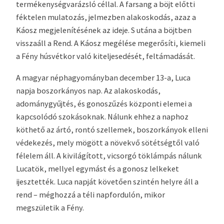
termékenységvarázsló céllal. A farsang a böjt előtti
féktelen mulatozás, jelmezben alakoskodás, azaz a
Káosz megjelenítésének az ideje. S utána a böjtben
visszaáll a Rend. A Káosz megélése megerősíti, kiemeli
a Fény húsvétkor való kiteljesedését, feltámadását.
A magyar néphagyományban december 13-a, Luca
napja boszorkányos nap. Az alakoskodás,
adománygyűjtés, és gonoszűzés központi elemei a
kapcsolódó szokásoknak. Nálunk ehhez a naphoz
köthető az ártó, rontó szellemek, boszorkányok elleni
védekezés, mely mögött a növekvő sötétségtől való
félelem áll. A kivilágított, vicsorgó töklámpás nálunk
Lucatök, mellyel egymást és a gonosz lelkeket
ijesztették. Luca napját követően szintén helyre áll a
rend – méghozzá a téli napfordulón, mikor
megszületik a Fény.