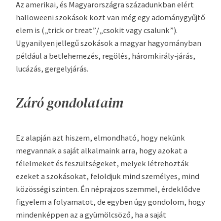
Az amerikai, és Magyarországra századunkban elért
halloweeni szokások közt van még egy adománygyűjtő
elem is („trick or treat”/„csokit vagy csalunk”).
Ugyanilyen jellegű szokások a magyar hagyományban
például a betlehemezés, regölés, háromkirály-járás,
lucázás, gergelyjárás.
Záró gondolataim
Ez alapján azt hiszem, elmondható, hogy nekünk
megvannak a saját alkalmaink arra, hogy azokat a
félelmeket és feszültségeket, melyek létrehozták
ezeket a szokásokat, feloldjuk mind személyes, mind
közösségi szinten. Én néprajzos szemmel, érdeklődve
figyelem a folyamatot, de egyben úgy gondolom, hogy
mindenképpen az a gyümölcsöző, ha a saját