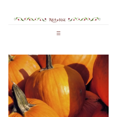
Ugrás
a
tartalomhoz