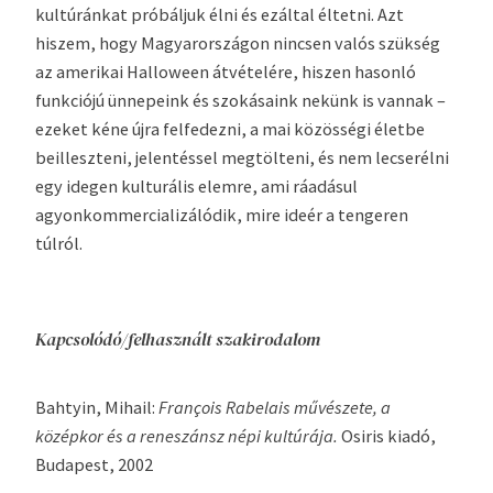
kultúránkat próbáljuk élni és ezáltal éltetni. Azt
hiszem, hogy Magyarországon nincsen valós szükség
az amerikai Halloween átvételére, hiszen hasonló
funkciójú ünnepeink és szokásaink nekünk is vannak –
ezeket kéne újra felfedezni, a mai közösségi életbe
beilleszteni, jelentéssel megtölteni, és nem lecserélni
egy idegen kulturális elemre, ami ráadásul
agyonkommercializálódik, mire ideér a tengeren
túlról.
Kapcsolódó/felhasznált szakirodalom
Bahtyin, Mihail:
François Rabelais művészete, a
középkor és a reneszánsz népi kultúrája.
Osiris kiadó,
Budapest, 2002