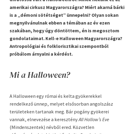
amerikai cirkusz Magyarországra? Miért akarná bárki
is a „démoni sötétséget” ünnepelni? Olyan sokan
megnyilvánulnak ebben a témában az év ezen
szakában, hogy úgy döntöttem, én is megosztom
gondolataimat. Kell-e Halloween Magyarországra?
Antropológiai és folklorisztikai szempontból
próbálom árnyalni a kérdést.
Mi a Halloween?
A Halloween egy római és kelta gyökerekkel
rendelkező ünnep, melyet elsősorban angolszász
területeken tartanak meg. Bár pogány gyökerei
vannak, elnevezése a keresztény
All Hallow’s Eve
(Mindenszentek) névből ered. Közvetlen