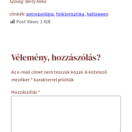
Szöveg: Berty Réka
címkék:
antropológia
, 
folklorisztika
, 
halloween
Post Views:
1 418
Vélemény, hozzászólás?
Az e-mail címet nem tesszük közzé.
A kötelező
mezőket
*
karakterrel jelöltük
Hozzászólás
*