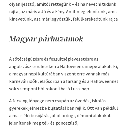
olyan ijesztő, amitől rettegünk – és ha nevetni tudunk
rajta, az máris a Jó és a Fény. Amit megjelenítünk, amit
kinevetünk, azt már legyőztük, felülkerekedtünk rajta.
Magyar párhuzamok
A sötétségűzésre és feszültséglevezetésre az
angolszász területeken a Halloween ünnepe alakult ki,
a magyar népi kultúrában viszont erre vannak más
karneváli idők, elsősorban a farsang és a Halloweennel
sok szempontból rokonítható Luca-nap.
A farsang lényege nem csupán az óvodás, iskolás
gyerekek jelmezbe bujtatásában rejlik. Ott van például
a ma is élő busójárás, ahol ördögi, démoni alakokat
jelenítenek meg tél- és gonoszűző,