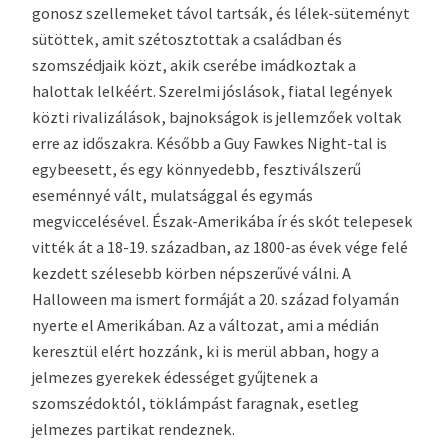
gonosz szellemeket távol tartsák, és lélek-süteményt
sütöttek, amit szétosztottak a családban és
szomszédjaik közt, akik cserébe imádkoztak a
halottak lelkéért. Szerelmi jóslások, fiatal legények
közti rivalizálások, bajnokságok is jellemzőek voltak
erre az időszakra. Később a Guy Fawkes Night-tal is
egybeesett, és egy könnyedebb, fesztiválszerű
eseménnyé vált, mulatsággal és egymás
megviccelésével. Észak-Amerikába ír és skót telepesek
vitték át a 18-19. században, az 1800-as évek vége felé
kezdett szélesebb körben népszerűvé válni. A
Halloween ma ismert formáját a 20. század folyamán
nyerte el Amerikában. Az a változat, ami a médián
keresztül elért hozzánk, ki is merül abban, hogy a
jelmezes gyerekek édességet gyűjtenek a
szomszédoktól, töklámpást faragnak, esetleg
jelmezes partikat rendeznek.