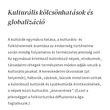
Kulturális kölcsönhatások és
globalizáció
A kultúrák egymásra hatása, a kulturális- és
folklórelemek áramlása az emberiség történelme
során mindig folyamatos és természetes jelenség volt.
Az egymással érintkező különböző népek, etnikumok,
társadalmi rétegek természetes módon adják-veszik a
kulturális javakat. A kereskedelmi útvonalak (pl.
Selyemút), háborúk, vásárok, búcsúk mind terei voltak
a különböző kultúrák és szubkultúrák érintkezésének,
a népek közti kulturális „árucserének”. (Ezzel a
jelenséggel a folklorisztika diffuzionista ága
foglalkozik.)