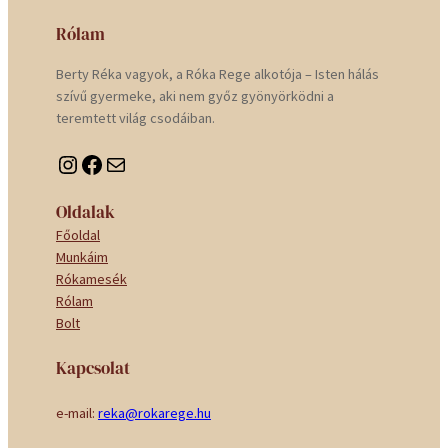
Rólam
Berty Réka vagyok, a Róka Rege alkotója – Isten hálás
szívű gyermeke, aki nem győz gyönyörködni a
teremtett világ csodáiban.
Instagram
Facebook
Mail
Oldalak
Főoldal
Munkáim
Rókamesék
Rólam
Bolt
Kapcsolat
e-mail:
reka@rokarege.hu