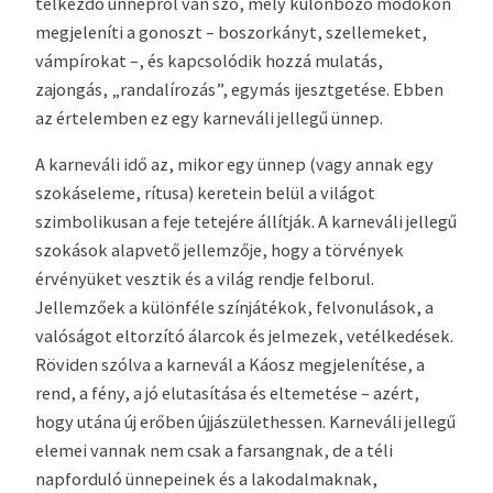
télkezdő ünnepről van szó, mely különböző módokon
megjeleníti a gonoszt – boszorkányt, szellemeket,
vámpírokat –, és kapcsolódik hozzá mulatás,
zajongás, „randalírozás”, egymás ijesztgetése. Ebben
az értelemben ez egy karneváli jellegű ünnep.
A karneváli idő az, mikor egy ünnep (vagy annak egy
szokáseleme, rítusa) keretein belül a világot
szimbolikusan a feje tetejére állítják. A karneváli jellegű
szokások alapvető jellemzője, hogy a törvények
érvényüket vesztik és a világ rendje felborul.
Jellemzőek a különféle színjátékok, felvonulások, a
valóságot eltorzító álarcok és jelmezek, vetélkedések.
Röviden szólva a karnevál a Káosz megjelenítése, a
rend, a fény, a jó elutasítása és eltemetése – azért,
hogy utána új erőben újjászülethessen. Karneváli jellegű
elemei vannak nem csak a farsangnak, de a téli
napforduló ünnepeinek és a lakodalmaknak,