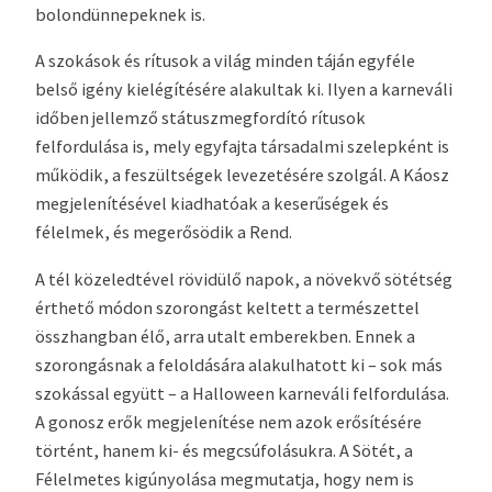
bolondünnepeknek is.
A szokások és rítusok a világ minden táján egyféle
belső igény kielégítésére alakultak ki. Ilyen a karneváli
időben jellemző státuszmegfordító rítusok
felfordulása is, mely egyfajta társadalmi szelepként is
működik, a feszültségek levezetésére szolgál. A Káosz
megjelenítésével kiadhatóak a keserűségek és
félelmek, és megerősödik a Rend.
A tél közeledtével rövidülő napok, a növekvő sötétség
érthető módon szorongást keltett a természettel
összhangban élő, arra utalt emberekben. Ennek a
szorongásnak a feloldására alakulhatott ki – sok más
szokással együtt – a Halloween karneváli felfordulása.
A gonosz erők megjelenítése nem azok erősítésére
történt, hanem ki- és megcsúfolásukra. A Sötét, a
Félelmetes kigúnyolása megmutatja, hogy nem is