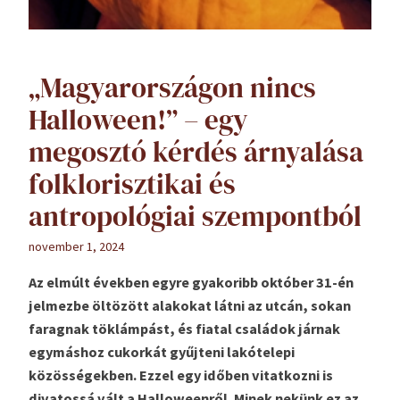
„Magyarországon nincs
Halloween!” – egy
megosztó kérdés árnyalása
folklorisztikai és
antropológiai szempontból
november 1, 2024
Az elmúlt években egyre gyakoribb október 31-én
jelmezbe öltözött alakokat látni az utcán, sokan
faragnak töklámpást, és fiatal családok járnak
egymáshoz cukorkát gyűjteni lakótelepi
közösségekben. Ezzel egy időben vitatkozni is
divatossá vált a Halloweenről. Minek nekünk ez az